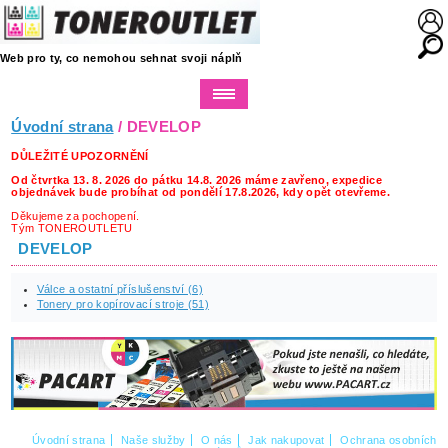
Web pro ty, co nemohou sehnat svoji náplň
Úvodní strana
/ DEVELOP
DŮLEŽITÉ UPOZORNĚNÍ
Od čtvrtka 13. 8. 2026 do pátku 14.8. 2026 máme zavřeno, expedice
objednávek bude probíhat od pondělí 17.8.2026, kdy opět otevřeme.
Děkujeme za pochopení.
Tým TONEROUTLETU
DEVELOP
Válce a ostatní příslušenství (6)
Tonery pro kopírovací stroje (51)
Úvodní strana
Naše služby
O nás
Jak nakupovat
Ochrana osobních