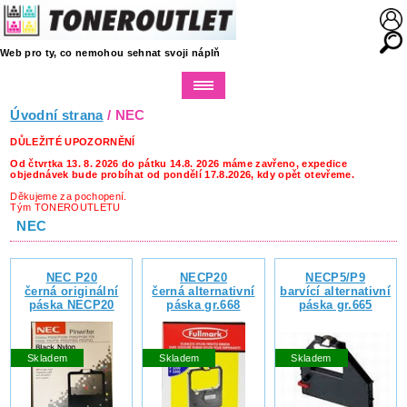
Web pro ty, co nemohou sehnat svoji náplň
Úvodní strana
/ NEC
DŮLEŽITÉ UPOZORNĚNÍ
Od čtvrtka 13. 8. 2026 do pátku 14.8. 2026 máme zavřeno, expedice
objednávek bude probíhat od pondělí 17.8.2026, kdy opět otevřeme.
Děkujeme za pochopení.
Tým TONEROUTLETU
NEC
NEC P20
NECP20
NECP5/P9
černá originální
černá alternativní
barvící alternativní
páska NECP20
páska gr.668
páska gr.665
Skladem
Skladem
Skladem