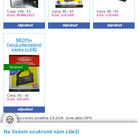
Cena: 140,- Kč
Cena: 80,- Kč
Cena: 80,- Kč
Kód: 808861623
Kód: GR.668
Kód: GR.665
NECP6+
černá alternativní
páska gr.682
Skladem
Cena: 80,- Kč
Kód: GR.682
🍪
Aktualizace ceníku proběhla 5.8.2026.
Jsme plátci DPH
Pokud jste nenašli to, co potřebujete,
vyplňte označení cartridge nebo
přesný typ tiskárny do náledujícího formuláře
a my Vám zjistíme, co se dá
Na Vašem soukromí nám záleží
dělat