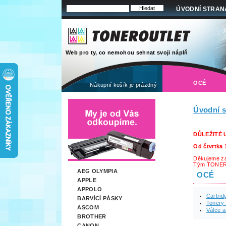
ÚVODNÍ STRAN
Web pro ty, co nemohou sehnat svoji náplň
OCÉ
Nákupní košík je prázdný
Úvodní s
DŮLEŽITÉ
Od čtvrtka 
Děkujeme za
Tým TONE
AEG OLYMPIA
OCÉ
APPLE
APPOLO
Cartrid
BARVÍCÍ PÁSKY
Tonery 
ASCOM
Válce a
BROTHER
CANON