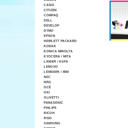
CASIO
CITIZEN
COMPAQ
DELL
DEVELOP
DYMO
EPSON
HEWLETT PACKARD
KODAK
KONICA MINOLTA
KYOCERA / MITA
LANIER / AGFA
LENOVO
LEXMARK / IBM
NEC
NRG
OCÉ
OKI
OLIVETTI
PANASONIC
PHILIPS
RICOH
RISO
SAMSUNG