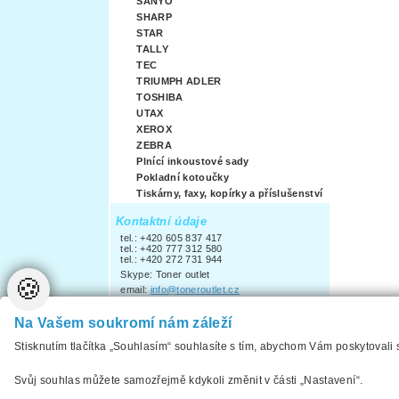
SANYO
SHARP
STAR
TALLY
TEC
TRIUMPH ADLER
TOSHIBA
UTAX
XEROX
ZEBRA
Plnící inkoustové sady
Pokladní kotoučky
Tiskárny, faxy, kopírky a příslušenství
Kontaktní údaje
tel.: +420 605 837 417
tel.: +420 777 312 580
tel.: +420 272 731 944
Skype: Toner outlet
🍪
email:
info@toneroutlet.cz
Pracovní doba:
po-pá
14.00-18.00
Na Vašem soukromí nám záleží
so, ne a svátky
zavřeno
Stisknutím tlačítka „Souhlasím“ souhlasíte s tím, abychom Vám poskytovali
Vytvořilo
ANAWE
2012
Svůj souhlas můžete samozřejmě kdykoli změnit v části „Nastavení“.