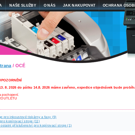
A
NAŠE SLUŽBY
O NÁS
JAK NAKUPOVAT
OCHRANA OSOB
trana
/ OCÉ
 UPOZORNĚNÍ
13. 8. 2026 do pátku 14.8. 2026 máme zavřeno, expedice objednávek bude probíha
 pochopení.
ROUTLETU
ge pro inkoustové tiskárny a faxy (9)
pro kopírovací stroje (11)
 ostatní příslušenství pro kopírovací stroje (1)