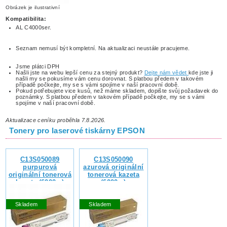
Obrázek je ilustrativní
Kompatibilita:
AL C4000ser.
Seznam nemusí být kompletní. Na aktualizaci neustále pracujeme.
Jsme plátci DPH
Našli jste na webu lepší cenu za stejný produkt?
Dejte nám vědet
kde jste ji
našli my se pokusíme vám cenu dorovnat. S platbou předem v takovém
případě počkejte, my se s vámi spojíme v naší pracovní době.
Pokud potřebujete vice kusů, než máme skladem, dopište svůj požadavek do
poznámky. S platbou předem v takovém případě počkejte, my se s vámi
spojíme v naší pracovní době.
Aktualizace ceníku proběhla 7.8.2026.
Tonery pro laserové tiskárny EPSON
C13S050089
C13S050090
purpurová
azurová originální
originální tonerová
tonerová kazeta
kazeta (6000s.)
(6000s.)
Skladem
Skladem