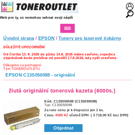
Web pro ty, co nemohou sehnat svoji náplň
Úvodní strana
/
EPSON
/
Tonery pro laserové tiskárny
DŮLEŽITÉ UPOZORNĚNÍ
Od čtvrtka 13. 8. 2026 do pátku 14.8. 2026 máme zavřeno, expedice
objednávek bude probíhat od pondělí 17.8.2026, kdy opět otevřeme.
Děkujeme za pochopení.
Tým TONEROUTLETU
EPSON C13S050088 - originální
žlutá originální tonerová kazeta (6000s.)
Kód: C13S050088 (C13S050088)
Typ: C13S050088
Za tuto cenu je k dispozici jen 1 ks.
Cena:
4500 Kč
včetně DPH ( 3 719,00 Kč bez DPH)
Objednat