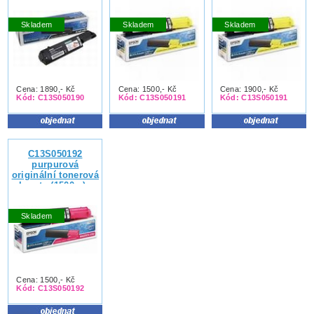
krabice, nepoužitá,
s ochranným
Skladem
Skladem
Skladem
páskem, se zárukou
vrácení kupní ceny
nebo výměny zboží
Cena: 1890,- Kč
Cena: 1500,- Kč
Cena: 1900,- Kč
Kód: C13S050190
Kód: C13S050191
Kód: C13S050191
C13S050192
purpurová
originální tonerová
kazeta (1500s.) -
vybalená z krabice,
nepoužitá, s
Skladem
ochranným páskem,
se zárukou vrácení
kupní ceny nebo
výměny zboží
Cena: 1500,- Kč
Kód: C13S050192