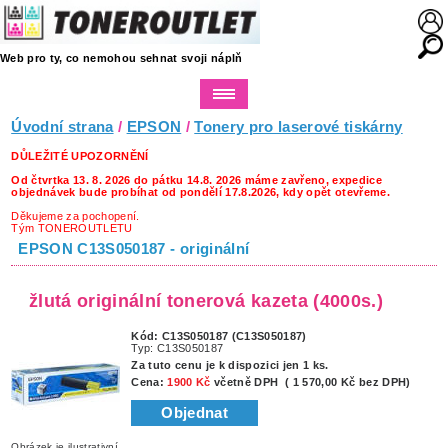
Web pro ty, co nemohou sehnat svoji náplň
Úvodní strana
/
EPSON
/
Tonery pro laserové tiskárny
DŮLEŽITÉ UPOZORNĚNÍ
Od čtvrtka 13. 8. 2026 do pátku 14.8. 2026 máme zavřeno, expedice
objednávek bude probíhat od pondělí 17.8.2026, kdy opět otevřeme.
Děkujeme za pochopení.
Tým TONEROUTLETU
EPSON C13S050187 - originální
žlutá originální tonerová kazeta (4000s.)
Kód: C13S050187 (C13S050187)
Typ: C13S050187
Za tuto cenu je k dispozici jen 1 ks.
Cena:
1900 Kč
včetně DPH ( 1 570,00 Kč bez DPH)
Objednat
Obrázek je ilustrativní