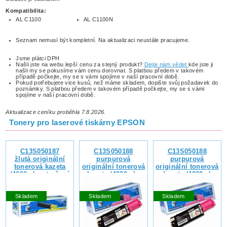
Kompatibilita:
AL C1100
AL C1100N
Seznam nemusí být kompletní. Na aktualizaci neustále pracujeme.
Jsme plátci DPH
Našli jste na webu lepší cenu za stejný produkt?
Dejte nám vědet
kde jste ji
našli my se pokusíme vám cenu dorovnat. S platbou předem v takovém
případě počkejte, my se s vámi spojíme v naší pracovní době.
Pokud potřebujete vice kusů, než máme skladem, dopište svůj požadavek do
poznámky. S platbou předem v takovém případě počkejte, my se s vámi
spojíme v naší pracovní době.
Aktualizace ceníku proběhla 7.8.2026.
Tonery pro laserové tiskárny EPSON
C13S050187
C13S050188
C13S050188
žlutá originální
purpurová
purpurová
tonerová kazeta
originální tonerová
originální tonerová
(4000s.) - otevřená
kazeta (4000s.) -
kazeta (4000s.)
krabice, nepoužitá,
vybalená z krabice,
s ochranným
nepoužitá, s
Skladem
Skladem
Skladem
páskem, se zárukou
ochranným páskem,
vrácení kupní ceny
se zárukou vrácení
nebo výměny zboží
kupní ceny nebo
výměny zboží