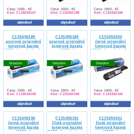
Cena: 1500,- Kč
Cena: 1500,- Kč
Cena: 1900,- Kč
Kód: C13S050187
Kód: C13S050188
Kód: C13S050188
C13S050189
C13S050189
C13S050190
azurová originální
azurová originální
černá originální
tonerová kazeta
tonerová kazeta
tonerová kazeta
(4000s.) - vybalená z
(4000s.)
(4000s.) - vybalená z
krabice, nepoužitá,
krabice, nepoužitá,
s ochranným
s ochranným
Skladem
Skladem
Skladem
páskem, se zárukou
páskem, se zárukou
vrácení kupní ceny
vrácení kupní ceny
nebo výměny zboží
nebo výměny zboží
Cena: 1500,- Kč
Cena: 1900,- Kč
Cena: 1400,- Kč
Kód: C13S050189
Kód: C13S050189
Kód: C13S050190
C13S050190
C13S050191
C13S050191
černá originální
žlutá originální
žlutá originální
tonerová kazeta
tonerová kazeta
tonerová kazeta
(4000s.)
(1500s.) - vybalená z
(1500s.)