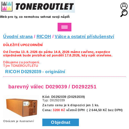
Web pro ty, co nemohou sehnat svoji náplň
Úvodní strana
/
RICOH
/
Válce a ostatní příslušenství
DŮLEŽITÉ UPOZORNĚNÍ
Od čtvrtka 13. 8. 2026 do pátku 14.8. 2026 máme zavřeno, expedice
objednávek bude probíhat od pondělí 17.8.2026, kdy opět otevřeme.
Děkujeme za pochopení.
Tým TONEROUTLETU
RICOH D0292039 - originální
barevný válec D029039 / D0292251
Kód: D0292039 (D0292039)
Typ: D0292039
Za tuto cenu je k dispozici jen 1 ks.
Cena:
3200 Kč
včetně DPH ( 2 644,50 Kč bez DPH)
Obrázek je ilustrativní
Objednat