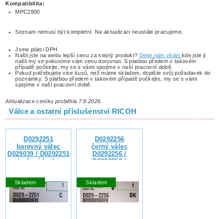
Kompatibilita:
MPC2800
Seznam nemusí být kompletní. Na aktualizaci neustále pracujeme.
Jsme plátci DPH
Našli jste na webu lepší cenu za stejný produkt?
Dejte nám vědet
kde jste ji
našli my se pokusíme vám cenu dorovnat. S platbou předem v takovém
případě počkejte, my se s vámi spojíme v naší pracovní době.
Pokud potřebujete vice kusů, než máme skladem, dopište svůj požadavek do
poznámky. S platbou předem v takovém případě počkejte, my se s vámi
spojíme v naší pracovní době.
Aktualizace ceníku proběhla 7.8.2026.
Válce a ostatní příslušenství RICOH
D0292251
D0292256
barevný válec
černý válec
D029039 / D0292251
D0292256 /
- otevřená krabice,
D0292250 /
nepoužitá, se
D0292252
zárukou vrácení
Skladem
Skladem
kupní ceny nebo
výměny zboží