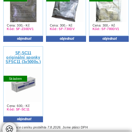
Cena: 300,- Kč
Cena: 300,- Kč
Cena: 300,- Kč
Kód: SF-230DV1
Kód: SF-730DV
Kód: SF-780DV1
SF-SC11
originální sponky
SFSC11 (3x5000s.)
Skladem
Cena: 600,- Kč
Kód: SF-SC11
🍪
Aktualizace ceníku proběhla 7.8.2026.
Jsme plátci DPH