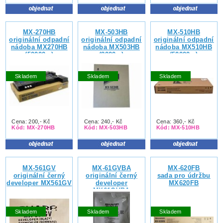
MX-270HB
MX-503HB
MX-510HB
originální odpadní
originální odpadní
originální odpadní
nádoba MX270HB
nádoba MX503HB
nádoba MX510HB
(50000s.)
(8000s.)
(50000s.)
Skladem
Skladem
Skladem
Cena: 200,- Kč
Cena: 240,- Kč
Cena: 360,- Kč
Kód: MX-270HB
Kód: MX-503HB
Kód: MX-510HB
MX-561GV
MX-61GVBA
MX-620FB
originální černý
originální černý
sada pro údržbu
developer MX561GV
developer
MX620FB
MX61GVBA
Skladem
Skladem
Skladem