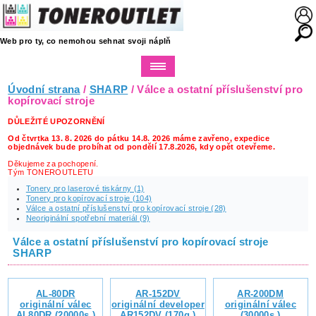
Web pro ty, co nemohou sehnat svoji náplň
Úvodní strana
/
SHARP
/ Válce a ostatní příslušenství pro
kopírovací stroje
DŮLEŽITÉ UPOZORNĚNÍ
Od čtvrtka 13. 8. 2026 do pátku 14.8. 2026 máme zavřeno, expedice
objednávek bude probíhat od pondělí 17.8.2026, kdy opět otevřeme.
Děkujeme za pochopení.
Tým TONEROUTLETU
Tonery pro laserové tiskárny (1)
Tonery pro kopírovací stroje (104)
Válce a ostatní příslušenství pro kopírovací stroje (28)
Neoriginální spotřební materiál (9)
Válce a ostatní příslušenství pro kopírovací stroje
SHARP
AL-80DR
AR-152DV
AR-200DM
originální válec
originální developer
originální válec
AL80DR (20000s.)
AR152DV (170g.)
(30000s.)