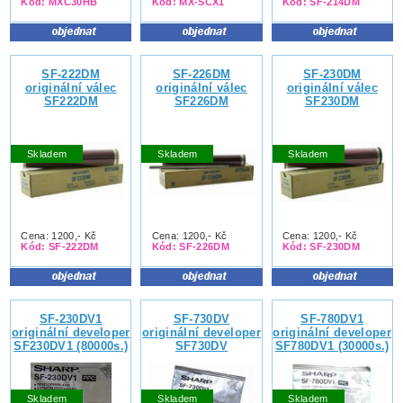
Kód: MXC30HB
Kód: MX-SCX1
Kód: SF-214DM
SF-222DM
SF-226DM
SF-230DM
originální válec
originální válec
originální válec
SF222DM
SF226DM
SF230DM
Skladem
Skladem
Skladem
Cena: 1200,- Kč
Cena: 1200,- Kč
Cena: 1200,- Kč
Kód: SF-222DM
Kód: SF-226DM
Kód: SF-230DM
SF-230DV1
SF-730DV
SF-780DV1
originální developer
originální developer
originální developer
SF230DV1 (80000s.)
SF730DV
SF780DV1 (30000s.)
Skladem
Skladem
Skladem