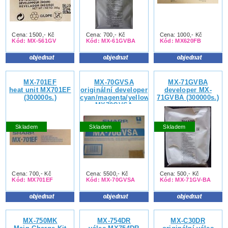
Cena: 1500,- Kč
Cena: 700,- Kč
Cena: 1000,- Kč
Kód: MX-561GV
Kód: MX-61GVBA
Kód: MX620FB
MX-701EF
MX-70GVSA
MX-71GVBA
heat unit MX701EF
originální developer
developer MX-
(300000s.)
cyan/magenta/yellow
71GVBA (300000s.)
MX70GVSA
(100000s.)
Skladem
Skladem
Skladem
Cena: 700,- Kč
Cena: 5500,- Kč
Cena: 500,- Kč
Kód: MX701EF
Kód: MX-70GVSA
Kód: MX-71GV-BA
MX-750MK
MX-754DR
MX-C30DR