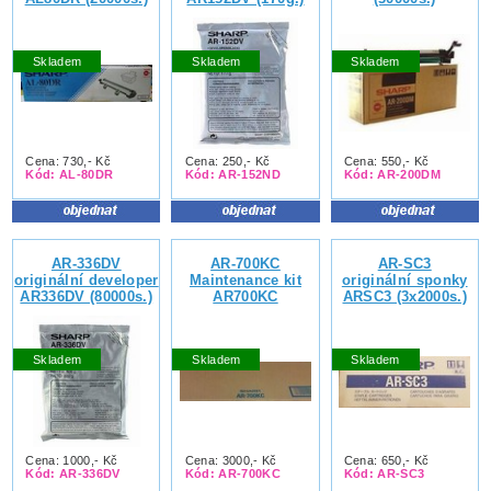
Skladem
Skladem
Skladem
Cena: 730,- Kč
Cena: 250,- Kč
Cena: 550,- Kč
Kód: AL-80DR
Kód: AR-152ND
Kód: AR-200DM
AR-336DV
AR-700KC
AR-SC3
originální developer
Maintenance kit
originální sponky
AR336DV (80000s.)
AR700KC
ARSC3 (3x2000s.)
Skladem
Skladem
Skladem
Cena: 1000,- Kč
Cena: 3000,- Kč
Cena: 650,- Kč
Kód: AR-336DV
Kód: AR-700KC
Kód: AR-SC3