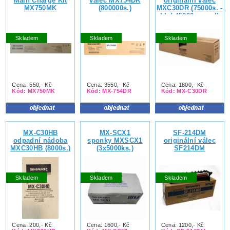
Main Charge Kit
válec MX754DR
originální válec
MX750MK
(800000s.)
MXC30DR (75000s. -
bk / 45000s. - col)
Skladem
Skladem
Skladem
Cena: 550,- Kč
Cena: 3550,- Kč
Cena: 1800,- Kč
Kód: MX750MK
Kód: MX-754DR
Kód: MX-C30DR
MX-C30HB
MX-SCX1
SF-214DM
odpadní nádoba
sponky MXSCX1
originální válec
MXC30HB (8000s.)
(3x5000ks.)
SF214DM
Skladem
Skladem
Skladem
Cena: 200,- Kč
Cena: 1600,- Kč
Cena: 1200,- Kč